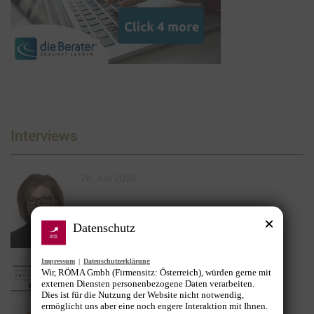
Interviews
28. Juni 2026
Datenschutz
3. Februar 2026
Impressum
|
Datenschutzerklärung
Wir, RÖMA Gmbh (Firmensitz: Österreich), würden gerne mit
externen Diensten personenbezogene Daten verarbeiten.
Dies ist für die Nutzung der Website nicht notwendig,
ermöglicht uns aber eine noch engere Interaktion mit Ihnen.