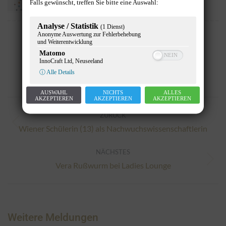
Falls gewünscht, treffen Sie bitte eine Auswahl:
Analyse / Statistik
(1 Dienst)
Anonyme Auswertung zur Fehlerbehebung
und Weiterentwicklung
Matomo
XING
LinkedIn
Facebook
Twitter
Pinterest
Email
Whats
Mes
InnoCraft Ltd, Neuseeland
ⓘ Alle Details
AUSWAHL
NICHTS
ALLES
AKZEPTIEREN
AKZEPTIEREN
AKZEPTIEREN
Kommentarnavigation
ZURÜCK
Vorheriger
Wiener Schülerin (13) als Nachwuchswissenschaftlerin
Beitrag:
NÄCHSTES
Nächster
Vera Rußwurm bei Ladies Lounge
Beitrag:
Weitere Meldungen