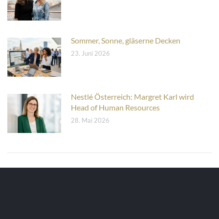
Sommer, Sonne, gläserne Decken
23. Juni 2026
Nestlé Österreich: Margret Karl wird
Head of Human Resources
28. Mai 2026