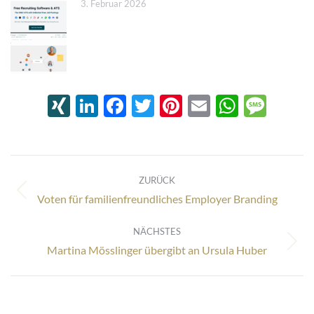
3. Februar 2026
XING
LinkedIn
Facebook
Twitter
Pinterest
Email
Whats
Mes
Kommentarnavigation
ZURÜCK
Vorheriger
Voten für familienfreundliches Employer Branding
Beitrag:
NÄCHSTES
Nächster
Martina Mösslinger übergibt an Ursula Huber
Beitrag: