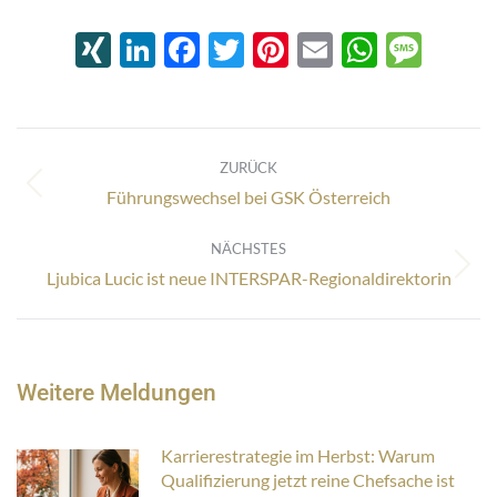
XING
LinkedIn
Facebook
Twitter
Pinterest
Email
Whats
Mes
Kommentarnavigation
ZURÜCK
Vorheriger
Führungswechsel bei GSK Österreich
Beitrag:
NÄCHSTES
Nächster
Ljubica Lucic ist neue INTERSPAR-Regionaldirektorin
Beitrag:
Weitere Meldungen
Karrierestrategie im Herbst: Warum
Qualifizierung jetzt reine Chefsache ist