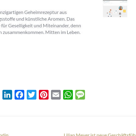
einzigartigen Geheimrezeptur aus
sstoffe und künstliche Aromen. Das
für Geselligkeit und Miteinander, denn
hen zusammenkommen. Mitten im Leben.
XING
LinkedIn
Facebook
Twitter
Pinterest
Email
WhatsApp
Message
Nächster
ndin
Lilian Meyer ist neue Geschäftsfüh