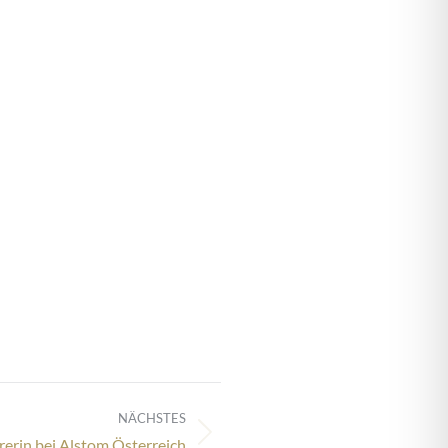
NÄCHSTES
rerin bei Alstom Österreich