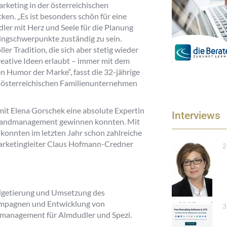
rketing in der österreichischen
ken. „
Es ist besonders schön für eine
ler mit Herz und Seele für die Planung
ngschwerpunkte zuständig zu sein.
ler Tradition, die sich aber stetig wieder
kreative Ideen erlaubt – immer mit dem
en Humor der Marke
“, fasst die 32-jährige
 österreichischen Familienunternehmen
 mit Elena Gorschek eine absolute Expertin
Interviews
Brandmanagement gewinnen konnten. Mit
e konnten im letzten Jahr schon zahlreiche
Marketingleiter Claus Hofmann-Credner
2
udgetierung und Umsetzung des
ampagnen und Entwicklung von
3
management für Almdudler und Spezi.