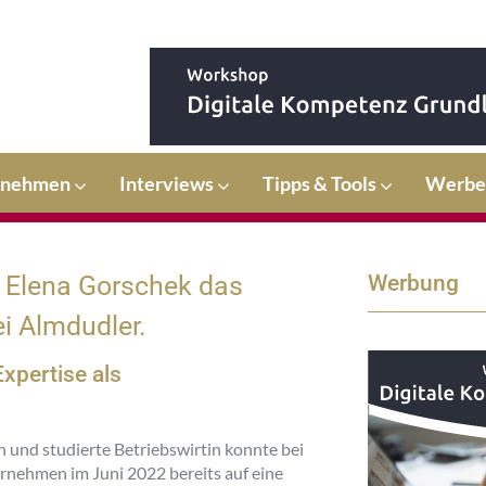
rnehmen
Interviews
Tipps & Tools
Werbe
t Elena Gorschek das
Werbung
i Almdudler.
xpertise als
n und studierte Betriebswirtin konnte bei
rnehmen im Juni 2022 bereits auf eine