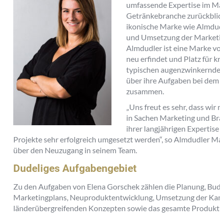
umfassende Expertise im Ma
Getränkebranche zurückblic
ikonische Marke wie Almdud
und Umsetzung der Marketi
Almdudler ist eine Marke vol
neu erfindet und Platz für 
typischen augenzwinkernd
über ihre Aufgaben bei dem
zusammen.
„
Uns freut es sehr, dass wir
in Sachen Marketing und 
ihrer langjährigen Expertis
Projekte sehr erfolgreich umgesetzt werden
“, so Almdudler 
über den Neuzugang in seinem Team.
Dudeliges Aufgabengebiet
Zu den Aufgaben von Elena Gorschek zählen die Planung, B
Marketingplans, Neuproduktentwicklung, Umsetzung der K
länderübergreifenden Konzepten sowie das gesamte Produkt