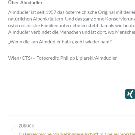
Über Almdudler
Almdudler ist seit 1957 das österreichische Original mit der 
natürlichen Alpenkräutern. Und das ganz ohne Konservierung
österreichische Familienunternehmen steht damals wie heute 
Almdudler verbindet die Menschen und ist dort, wo Mensc
„Wenn die kan Almdudler hab’n, geh i wieder ham!“
Wien (OTS) – Fotocredit: Philipp Lipiarski/Almdudler
Kommentarnavigation
ZURÜCK
Vorheriger
Österreichische Marketinggesellschaft mit neuer Vorstä