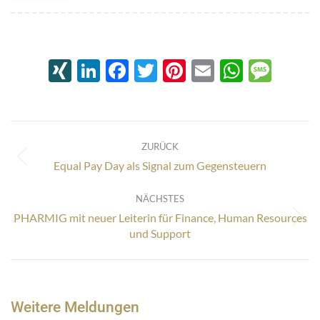
XING
LinkedIn
Facebook
Twitter
Pinterest
Email
Whats
Mes
Kommentarnavigation
ZURÜCK
Vorheriger
Equal Pay Day als Signal zum Gegensteuern
Beitrag:
NÄCHSTES
PHARMIG mit neuer Leiterin für Finance, Human Resources
Nächster
und Support
Beitrag:
Weitere Meldungen