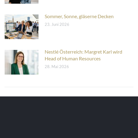
Sommer, Sonne, gläserne Decken
23. Juni 2026
Nestlé Österreich: Margret Karl wird
Head of Human Resources
28. Mai 2026