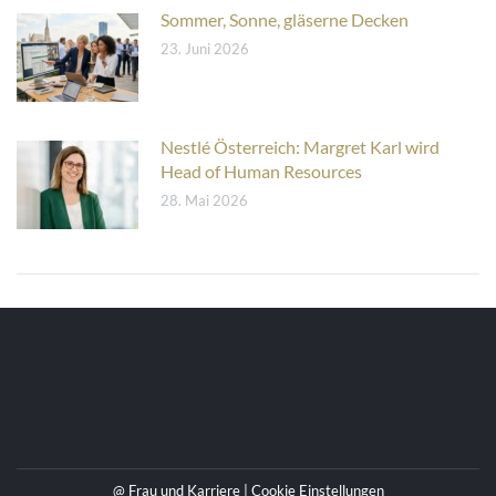
Sommer, Sonne, gläserne Decken
23. Juni 2026
Nestlé Österreich: Margret Karl wird
Head of Human Resources
28. Mai 2026
@ Frau und Karriere |
Cookie Einstellungen