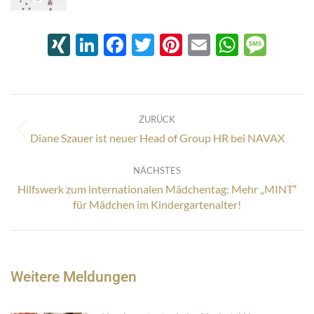
XING
LinkedIn
Facebook
Twitter
Pinterest
Email
Whats
Mes
Kommentarnavigation
ZURÜCK
Vorheriger
Diane Szauer ist neuer Head of Group HR bei NAVAX
Beitrag:
NÄCHSTES
Hilfswerk zum internationalen Mädchentag: Mehr „MINT“
Nächster
für Mädchen im Kindergartenalter!
Beitrag:
Weitere Meldungen