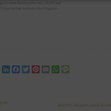
azin eine Reichweite von 26,4% bei
 Österreicher kennen das Magazin.
XING
LinkedIn
Facebook
Twitter
Pinterest
Email
WhatsApp
Message
g der
Nächster
BMDW: Elisabeth Udolf-Strob
Beitrag: