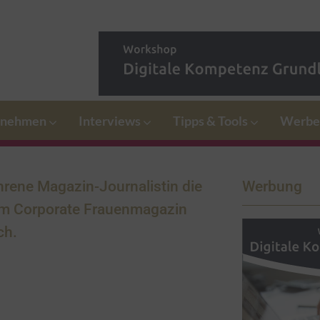
rnehmen
Interviews
Tipps & Tools
Werbe
hrene Magazin-Journalistin die
Werbung
tem Corporate Frauenmagazin
ch
.