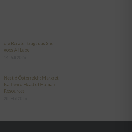
die Berater trägt das She
goes AI Label
14. Juli 2026
Nestlé Österreich: Margret
Karl wird Head of Human
Resources
28. Mai 2026