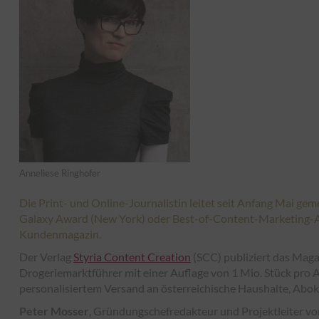
Anneliese Ringhofer
Die Print- und Online-Journalistin leitet seit Anfang Mai ge
Galaxy Award (New York) oder Best-of-Content-Marketing-
Kundenmagazin.
Der Verlag
Styria Content Creation
(SCC) publiziert das Magaz
Drogeriemarktführer mit einer Auflage von 1 Mio. Stück pro
personalisiertem Versand an österreichische Haushalte, Ab
Peter Mosser
, Gründungschefredakteur und Projektleiter von 