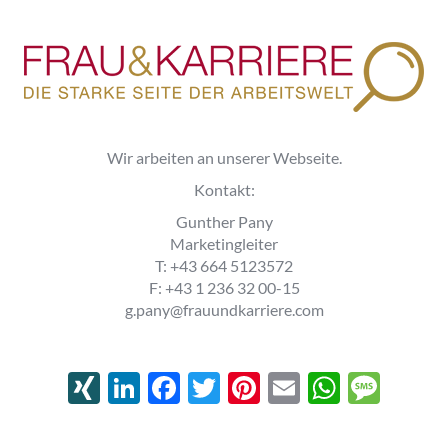
Wir arbeiten an unserer Webseite.
Kontakt:
Gunther Pany
Marketingleiter
T: +43 664 5123572
F: +43 1 236 32 00-15
g.pany@frauundkarriere.com
XING
LinkedIn
Facebook
Twitter
Pinterest
Email
Whats
Mes